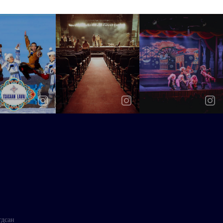
гдсан