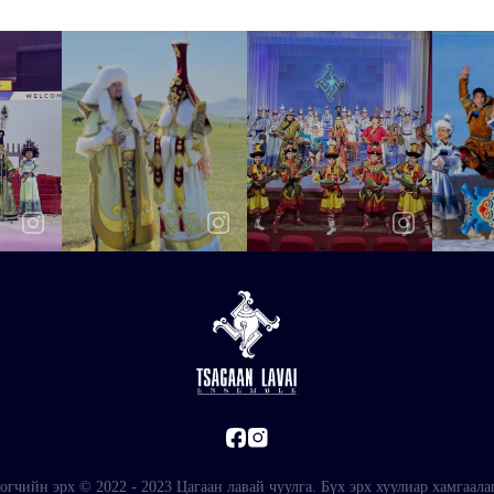
огчийн эрх © 2022 - 2023 Цагаан лавай чуулга. Бүх эрх хуулиар хамгаала