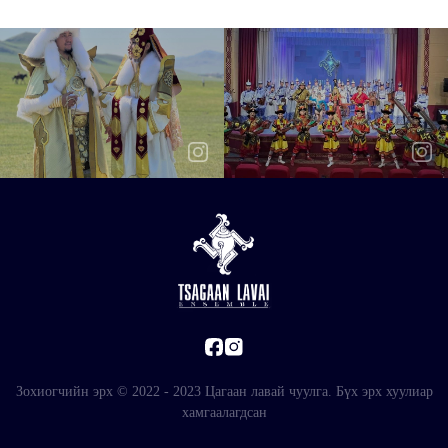
Зохиогчийн эрх © 2022 - 2023 Цагаан лавай чуулга. Бүх эрх хуулиар
хамгаалагдсан