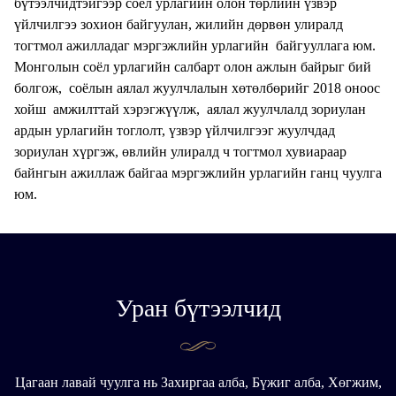
бүтээлчидтэйгээр соёл урлагийн олон төрлийн үзвэр
үйлчилгээ зохион байгуулан, жилийн дөрвөн улиралд
тогтмол ажилладаг мэргэжлийн урлагийн байгууллага юм.
Монголын соёл урлагийн салбарт олон ажлын байрыг бий
болгож, соёлын аялал жуулчлалын хөтөлбөрийг 2018 оноос
хойш амжилттай хэрэгжүүлж, аялал жуулчлалд зориулан
ардын урлагийн тоглолт, үзвэр үйлчилгээг жуулчдад
зориулан хүргэж, өвлийн улиралд ч тогтмол хувиараар
байнгын ажиллаж байгаа мэргэжлийн урлагийн ганц чуулга
юм.
Уран бүтээлчид
Цагаан лавай чуулга нь Захиргаа алба, Бүжиг алба, Хөгжим,