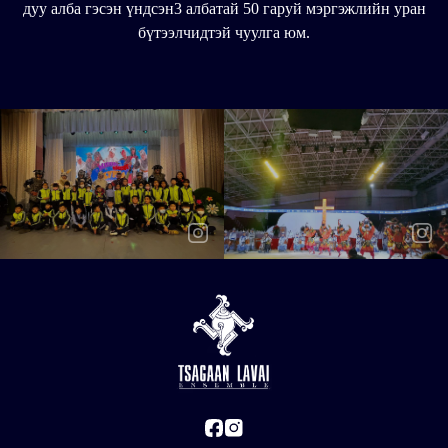
дуу алба гэсэн үндсэн3 албатай 50 гаруй мэргэжлийн уран
бүтээлчидтэй чуулга юм.