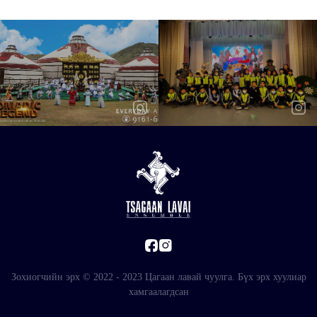
Зохиогчийн эрх © 2022 - 2023 Цагаан лавай чуулга. Бүх эрх хуулиар
хамгаалагдсан