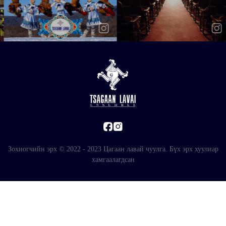
Зохиогчийн эрх © 2022 - 2023 Цагаан лавай чуулга. Бүх эрх хуулиар
хамгаалагдсан