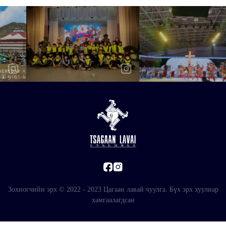
Зохиогчийн эрх © 2022 - 2023 Цагаан лавай чуулга. Бүх эрх хуулиар
хамгаалагдсан